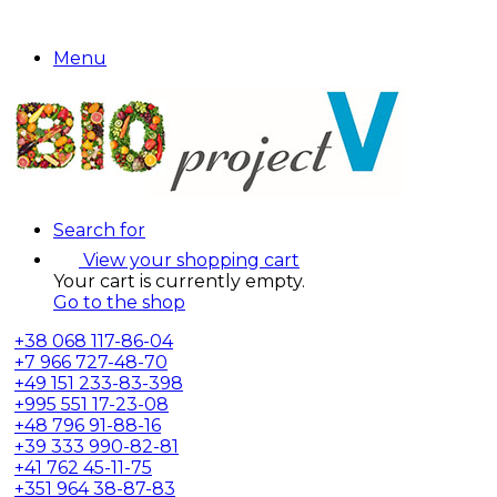
Menu
Search for
View your shopping cart
Your cart is currently empty.
Go to the shop
+38
068 117-86-04
+7
966 727-48-70
+49
151 233-83-398
+995
551 17-23-08
+48
796 91-88-16
+39
333 990-82-81
+41
762 45-11-75
+351
964 38-87-83