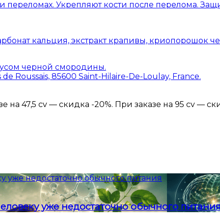
 переломах. Укрепляют кости после перелома. Защ
арбонат кальция, экстракт крапивы, криопорошок ч
вкусом черной смородины.
s de Roussais, 85600 Saint-Hilaire-De-Loulay, France.
 на 47,5 cv — скидка -20%. При заказе на 95 cv — ск
у уже недостаточно обычного питания
еловеку уже недостаточно обычного питани