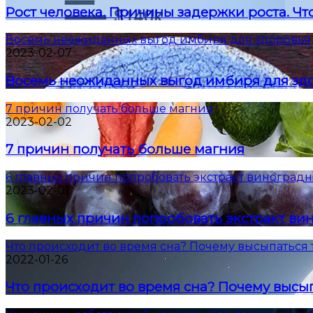
Рост человека. Причины задержки роста. Что
Восемь неожиданных выгод имбиря для здоровья
2023-02-07
Восемь неожиданных выгод имбиря для зд
7 причин получать больше магния
2023-02-02
7 причин получать больше магния
6 главных причин попробовать экстракт виноградн
2023-02-01
6 главных причин попробовать экстракт ви
Что происходит во время сна? Почему высыпаться 
2022-01-26
Что происходит во время сна? Почему высып