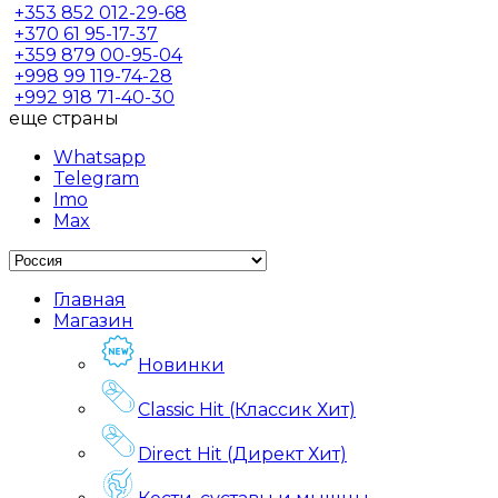
+353
852 012-29-68
+370
61 95-17-37
+359
879 00-95-04
+998
99 119-74-28
+992
918 71-40-30
еще страны
Whatsapp
Telegram
Imo
Max
Главная
Магазин
Новинки
Classic Hit (Классик Хит)
Direct Hit (Директ Хит)