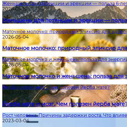
Женьшень для потенции и эрекции — польза 6-ле
2026-05-10
Женьшень для потенции и эрекции — польз
Маточное молочко: природный эликсир для здоро
2026-05-04
Маточное молочко: природный эликсир для
Маточное молочко и женьшень: польза для энерги
2026-05-04
Маточное молочко и женьшень: польза для 
Йерба мате и мозг. Чем полезен йерба мате?
2023-03-30
Йерба мате и мозг. Чем полезен йерба мате
Рост человека. Причины задержки роста. Что влияе
2023-03-04