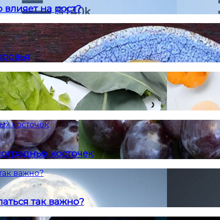
 влияет на рост?
оровья
ых косточек
ноградных косточек
так важно?
аться так важно?