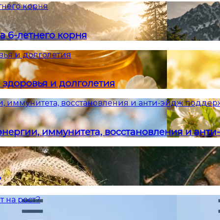
тнего корня
а 6-летнего корня
вья и долголетия
 здоровья и долголетия
и, иммунитета, восстановления и анти-эйдж подде
энергии, иммунитета, восстановления и ант
?
т на рост?