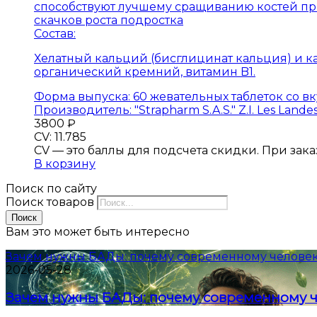
способствуют лучшему сращиванию костей при
скачков роста подростка
Состав:
Хелатный кальций (бисглицинат кальция) и к
органический кремний, витамин B1.
Форма выпуска:
60 жевательных таблеток со 
Производитель:
"Strapharm S.A.S." Z.I. Les Lande
3800
₽
CV: 11.785
CV — это баллы для подсчета скидки. При заказе
В корзину
Поиск по сайту
Поиск товаров
Поиск
Вам это может быть интересно
Зачем нужны БАДы: почему современному человек
2026-05-28
Зачем нужны БАДы: почему современному ч