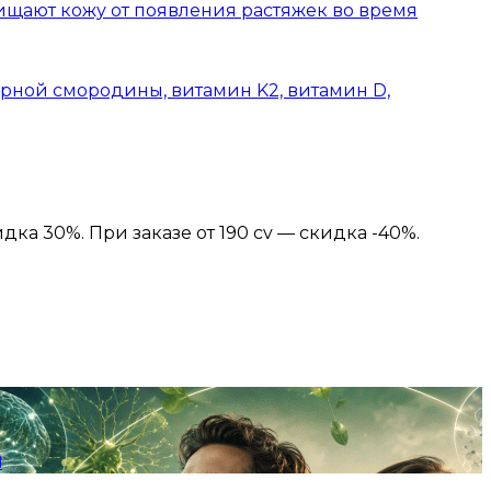
ищают кожу от появления растяжек во время
ерной смородины, витамин K2, витамин D,
идка 30%. При заказе от 190 cv — скидка -40%.
я