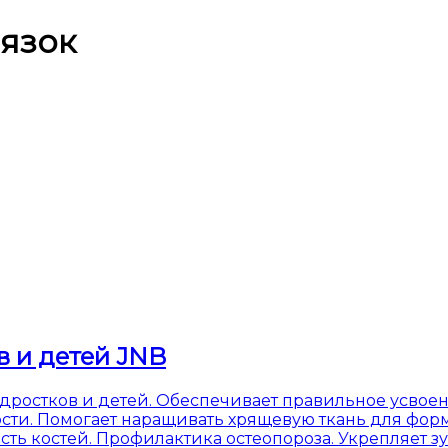
вязок
в и детей JNB
дростков и детей. Обеспечивает правильное усвоен
сти. Помогает наращивать хрящевую ткань для фор
сть костей. Профилактика остеопороза. Укрепляет зу