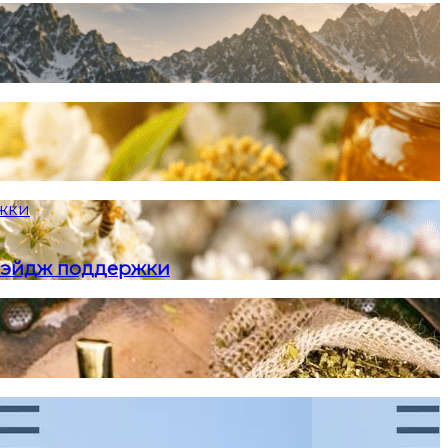
ржки
и-эйдж поддержки