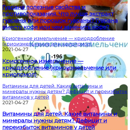
Гуарана полезные свойства и
противопоказания. Что лучше экстракт
гуараны или порошок гуараны? Гуарана
вместо кофе или чем заменить кофе?
Криогенное измельчение — криодробление
(криоизмельчение или криопомол)
2021-04-27
Криогенное измельчение —
криодробление (криоизмельчение или
криопомол)
Витамины для детей. Какие витамины и
минералы нужны детям? Дефицит и переизбыток
витаминов у детей
2021-04-27
Витамины для детей. Какие витамины и
минералы нужны детям? Дефицит и
переизбыток витаминов у детей