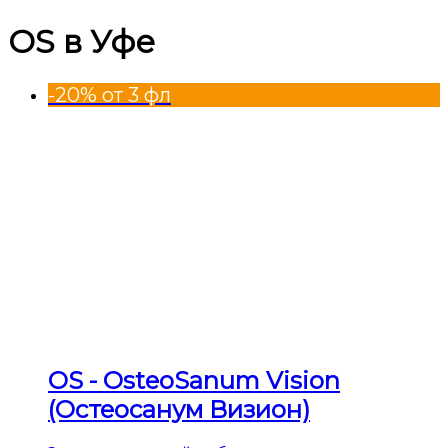
OS в Уфе
-20% от 3 фл
OS - OsteoSanum Vision
(Остеосанум Визион)