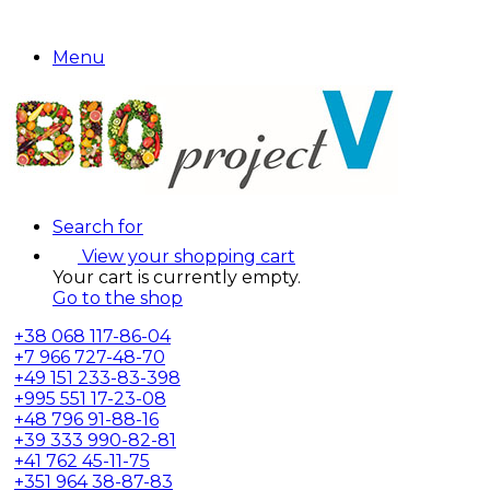
Menu
Search for
View your shopping cart
Your cart is currently empty.
Go to the shop
+38
068 117-86-04
+7
966 727-48-70
+49
151 233-83-398
+995
551 17-23-08
+48
796 91-88-16
+39
333 990-82-81
+41
762 45-11-75
+351
964 38-87-83