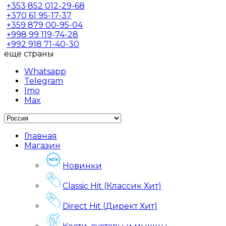
+353
852 012-29-68
+370
61 95-17-37
+359
879 00-95-04
+998
99 119-74-28
+992
918 71-40-30
еще страны
Whatsapp
Telegram
Imo
Max
Главная
Магазин
Новинки
Classic Hit (Классик Хит)
Direct Hit (Директ Хит)