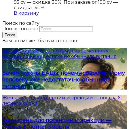
95 cv — скидка 30%. При заказе от 190 cv —
скидка -40%.
В корзину
Поиск по сайту
Поиск товаров
Поиск
Вам это может быть интересно
Зачем нужны БАДы: почему современному
человеку уже недостаточно обычного питания
2026-05-28
Зачем нужны БАДы: почему современному
человеку уже недостаточно обычного
питания
Женьшень для потенции и эрекции — польза 6-
летнего корня
2026-05-10
Женьшень для потенции и эрекции —
польза 6-летнего корня