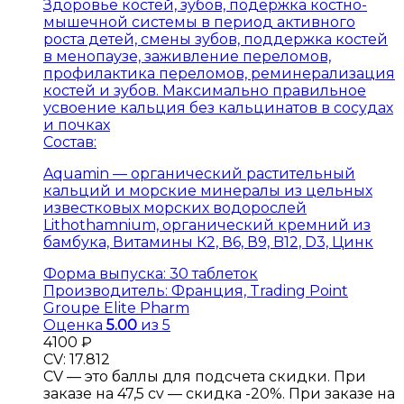
Здоровье костей, зубов, подержка костно-
мышечной системы в период активного
роста детей, смены зубов, поддержка костей
в менопаузе, заживление переломов,
профилактика переломов, реминерализация
костей и зубов. Максимально правильное
усвоение кальция без кальцинатов в сосудах
и почках
Состав:
Aquamin — органический растительный
кальций и морские минералы из цельных
известковых морских водорослей
Lithothamnium, органический кремний из
бамбука, Витамины К2, В6, В9, B12, D3, Цинк
Форма выпуска:
30 таблеток
Производитель:
Франция, Trading Point
Groupe Elite Pharm
Оценка
5.00
из 5
4100
₽
CV: 17.812
CV — это баллы для подсчета скидки. При
заказе на 47,5 cv — скидка -20%. При заказе на