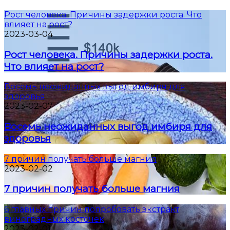
Рост человека. Причины задержки роста. Что
влияет на рост?
2023-03-04
Рост человека. Причины задержки роста.
Что влияет на рост?
Восемь неожиданных выгод имбиря для
здоровья
2023-02-07
Восемь неожиданных выгод имбиря для
здоровья
7 причин получать больше магния
2023-02-02
7 причин получать больше магния
6 главных причин попробовать экстракт
виноградных косточек
2023-02-01