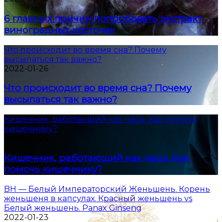
6 главных причин попробовать экстракт
виноградных косточек
Что происходит во время сна? Почему
высыпаться так важно?
2022-01-26
Что происходит во время сна? Почему
высыпаться так важно?
Кишечник, работающий как часы. Как помочь
кишечнику?
2022-01-26
Кишечник, работающий как часы. Как
помочь кишечнику?
BH — Белый Императорский Женьшень. Корень
женьшеня в капсулах. Красный женьшень vs
Белый женьшень. Panax Ginseng
2022-01-23