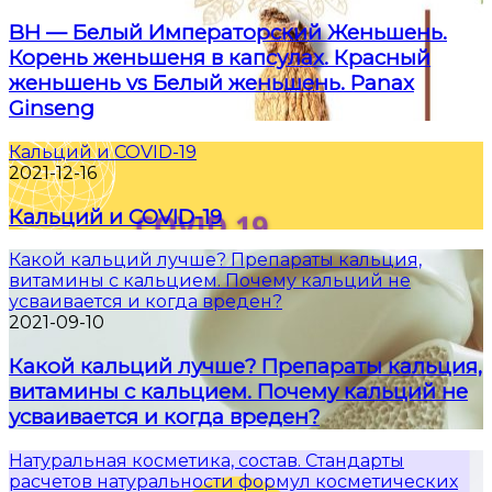
BH — Белый Императорский Женьшень.
Корень женьшеня в капсулах. Красный
женьшень vs Белый женьшень. Panax
Ginseng
Кальций и COVID-19
2021-12-16
Кальций и COVID-19
Какой кальций лучше? Препараты кальция,
витамины с кальцием. Почему кальций не
усваивается и когда вреден?
2021-09-10
Какой кальций лучше? Препараты кальция,
витамины с кальцием. Почему кальций не
усваивается и когда вреден?
Натуральная косметика, состав. Стандарты
расчетов натуральности формул косметических