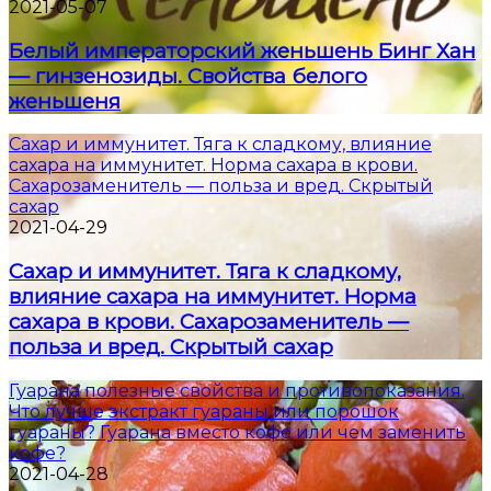
2021-05-07
Белый императорский женьшень Бинг Хан
— гинзенозиды. Свойства белого
женьшеня
Сахар и иммунитет. Тяга к сладкому, влияние
сахара на иммунитет. Норма сахара в крови.
Сахарозаменитель — польза и вред. Скрытый
сахар
2021-04-29
Сахар и иммунитет. Тяга к сладкому,
влияние сахара на иммунитет. Норма
сахара в крови. Сахарозаменитель —
польза и вред. Скрытый сахар
Гуарана полезные свойства и противопоказания.
Что лучше экстракт гуараны или порошок
гуараны? Гуарана вместо кофе или чем заменить
кофе?
2021-04-28