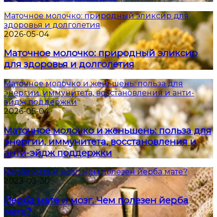
Маточное молочко: природный эликсир для
здоровья и долголетия
2026-05-04
Маточное молочко: природный эликсир
для здоровья и долголетия
Маточное молочко и женьшень: польза для
энергии, иммунитета, восстановления и анти-
эйдж поддержки
2026-05-04
Маточное молочко и женьшень: польза для
энергии, иммунитета, восстановления и
анти-эйдж поддержки
Йерба мате и мозг. Чем полезен йерба мате?
2023-03-30
Йерба мате и мозг. Чем полезен йерба
мате?