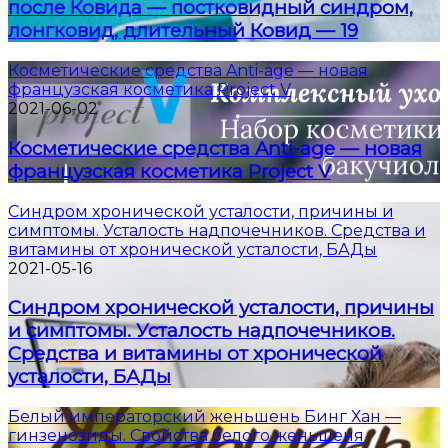
после Ковида — постковидный синдром,
лонгковид, длительный Ковид — 19
Косметические средства Anti-age — новая
французская косметика Project V
2021-06-02
Косметические средства Anti-age — новая
французская косметика Project V
Синдром хронической усталости, причины и
симптомы. Усталость надпочечников. Средства и
витамины от хронической усталости, БАДы
2021-05-16
Синдром хронической усталости, причины
и симптомы. Усталость надпочечников.
Средства и витамины от хронической
усталости, БАДы
Белый императорский женьшень Бинг Хан —
гинзенозиды. Свойства белого женьшеня