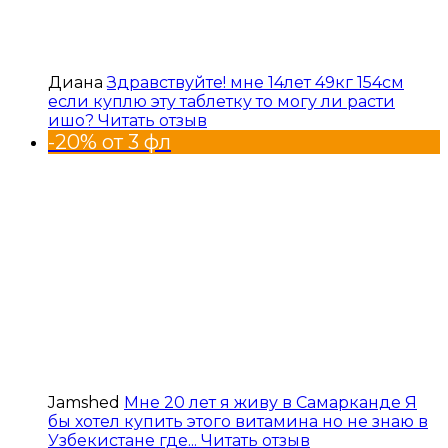
Диана
Здравствуйте! мне 14лет 49кг 154см
если куплю эту таблетку то могу ли расти
ишо?
Читать отзыв
-20% от 3 фл
Jamshed
Мне 20 лет я живу в Самарканде Я
бы хотел купить этого витамина но не знаю в
Узбекистане где...
Читать отзыв