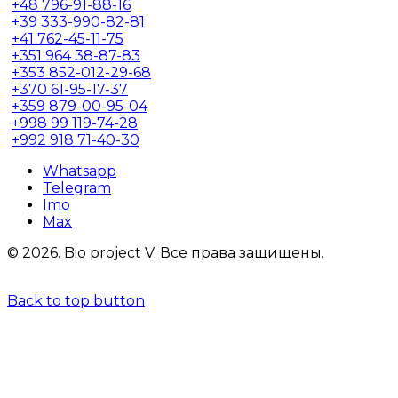
+48
796-91-88-16
+39
333-990-82-81
+41
762-45-11-75
+351
964 38-87-83
+353
852-012-29-68
+370
61-95-17-37
+359
879-00-95-04
+998
99 119-74-28
+992
918 71-40-30
Whatsapp
Telegram
Imo
Max
© 2026.
Bio project V.
Все права защищены.
Back to top button