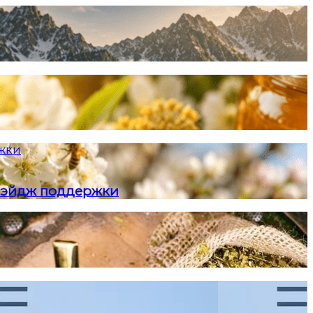
ржки
и-эйдж поддержки