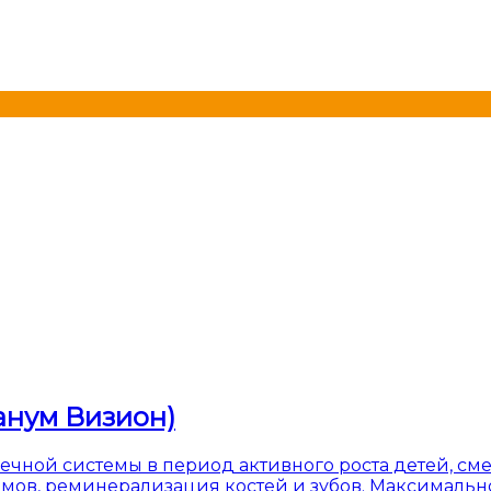
анум Визион)
ечной системы в период активного роста детей, сме
ов, реминерализация костей и зубов. Максимально