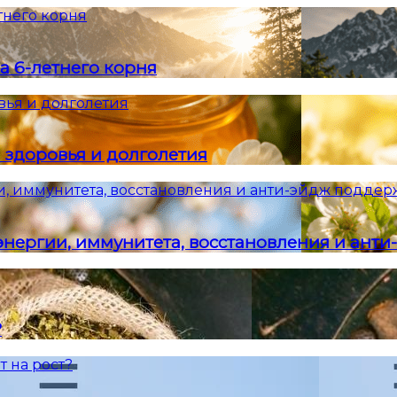
тнего корня
а 6-летнего корня
вья и долголетия
 здоровья и долголетия
и, иммунитета, восстановления и анти-эйдж подде
энергии, иммунитета, восстановления и ант
?
т на рост?