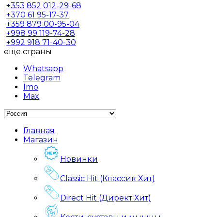
+353
852 012-29-68
+370
61 95-17-37
+359
879 00-95-04
+998
99 119-74-28
+992
918 71-40-30
еще страны
Whatsapp
Telegram
Imo
Max
Главная
Магазин
Новинки
Classic Hit (Классик Хит)
Direct Hit (Директ Хит)