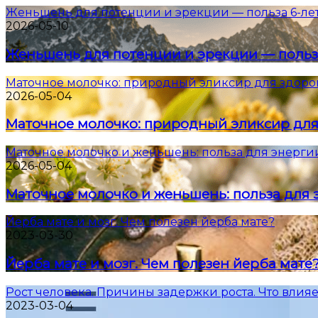
Женьшень для потенции и эрекции — польза 6-ле
2026-05-10
Женьшень для потенции и эрекции — польз
Маточное молочко: природный эликсир для здоро
2026-05-04
Маточное молочко: природный эликсир для
Маточное молочко и женьшень: польза для энерги
2026-05-04
Маточное молочко и женьшень: польза для 
Йерба мате и мозг. Чем полезен йерба мате?
2023-03-30
Йерба мате и мозг. Чем полезен йерба мате
Рост человека. Причины задержки роста. Что влияе
2023-03-04