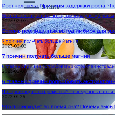
Рост человека. Причины задержки роста. Что
Восемь неожиданных выгод имбиря для здоровья
2023-02-07
Восемь неожиданных выгод имбиря для зд
7 причин получать больше магния
2023-02-02
7 причин получать больше магния
6 главных причин попробовать экстракт виноградн
2023-02-01
6 главных причин попробовать экстракт ви
Что происходит во время сна? Почему высыпаться 
2022-01-26
Что происходит во время сна? Почему высып