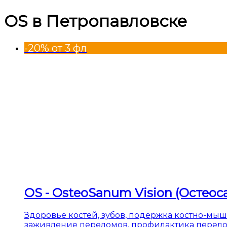
OS в Петропавловске
-20% от 3 фл
OS - OsteoSanum Vision (Остеос
Здоровье костей, зубов, подержка костно-мыш
заживление переломов, профилактика перелом