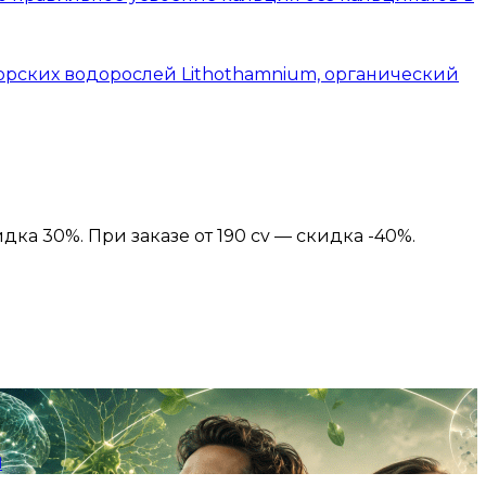
рских водорослей Lithothamnium, органический
идка 30%. При заказе от 190 cv — скидка -40%.
я