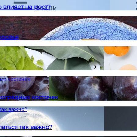
 влияет на рост?
оровья
ых косточек
ноградных косточек
так важно?
аться так важно?