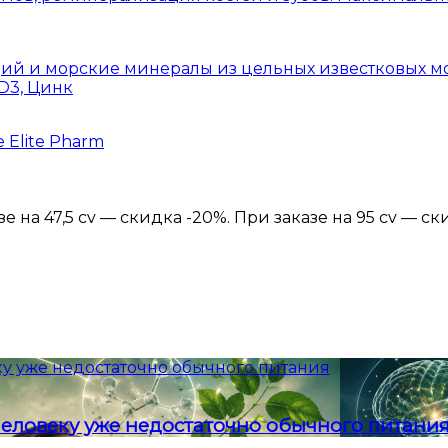
ий и морские минералы из цельных известковых мо
 D3, Цинк
 Elite Pharm
 на 47,5 cv — скидка -20%. При заказе на 95 cv — ск
у уже недостаточно обычного питания
еловеку уже недостаточно обычного питани