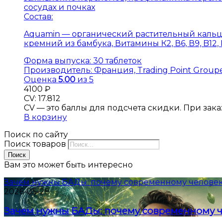
сосудах и почках
Состав:
Aquamin — органический растительный кальц
кремний из бамбука, Витамины К2, В6, В9, B12,
Форма выпуска:
30 таблеток
Производитель:
Франция, Trading Point Groupe
Оценка
5.00
из 5
4100
₽
CV: 17.812
CV — это баллы для подсчета скидки. При заказе
В корзину
Поиск по сайту
Поиск товаров
Поиск
Вам это может быть интересно
Зачем нужны БАДы: почему современному человек
2026-05-28
Зачем нужны БАДы: почему современному ч