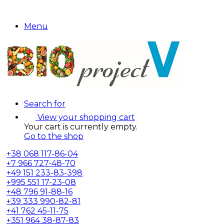
Menu
Search for
View your shopping cart
Your cart is currently empty.
Go to the shop
+38
068 117-86-04
+7
966 727-48-70
+49
151 233-83-398
+995
551 17-23-08
+48
796 91-88-16
+39
333 990-82-81
+41
762 45-11-75
+351
964 38-87-83