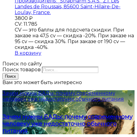
Производитель:
"Strapharm S.A.S." Z.I. Les
Landes de Roussais, 85600 Saint-Hilaire-De-
Loulay, France.
3800
₽
CV: 11.785
CV — это баллы для подсчета скидки. При
заказе на 47,5 cv — скидка -20%. При заказе на
95 cv — скидка 30%. При заказе от 190 cv —
скидка -40%.
В корзину
Поиск по сайту
Поиск товаров
Поиск
Вам это может быть интересно
Зачем нужны БАДы: почему современному
человеку уже недостаточно обычного питания
2026-05-28
Зачем нужны БАДы: почему современному
человеку уже недостаточно обычного
питания