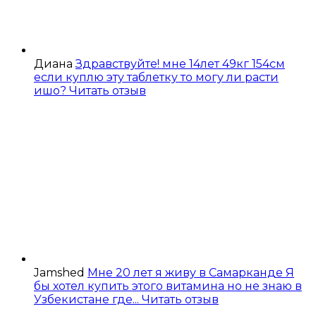
Диана
Здравствуйте! мне 14лет 49кг 154см
если куплю эту таблетку то могу ли расти
ишо?
Читать отзыв
Jamshed
Мне 20 лет я живу в Самарканде Я
бы хотел купить этого витамина но не знаю в
Узбекистане где...
Читать отзыв