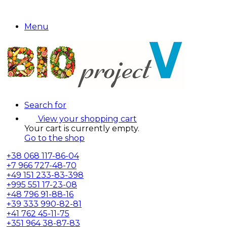
Menu
Search for
View your shopping cart
Your cart is currently empty.
Go to the shop
+38
068 117-86-04
+7
966 727-48-70
+49
151 233-83-398
+995
551 17-23-08
+48
796 91-88-16
+39
333 990-82-81
+41
762 45-11-75
+351
964 38-87-83