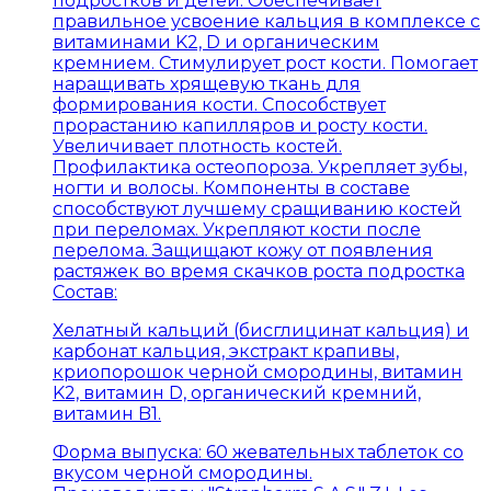
подростков и детей. Обеспечивает
правильное усвоение кальция в комплексе с
витаминами K2, D и органическим
кремнием. Стимулирует рост кости. Помогает
наращивать хрящевую ткань для
формирования кости. Способствует
прорастанию капилляров и росту кости.
Увеличивает плотность костей.
Профилактика остеопороза. Укрепляет зубы,
ногти и волосы. Компоненты в составе
способствуют лучшему сращиванию костей
при переломах. Укрепляют кости после
перелома. Защищают кожу от появления
растяжек во время скачков роста подростка
Состав:
Хелатный кальций (бисглицинат кальция) и
карбонат кальция, экстракт крапивы,
криопорошок черной смородины, витамин
K2, витамин D, органический кремний,
витамин B1.
Форма выпуска:
60 жевательных таблеток со
вкусом черной смородины.