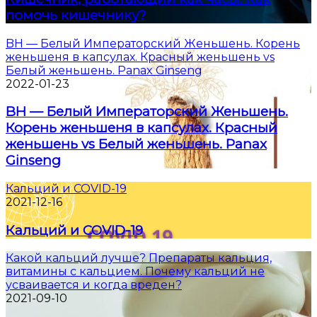
помочь кишечнику?
BH — Белый Императорский Женьшень. Корень
женьшеня в капсулах. Красный женьшень vs
Белый женьшень. Panax Ginseng
2022-01-23
BH — Белый Императорский Женьшень.
Корень женьшеня в капсулах. Красный
женьшень vs Белый женьшень. Panax
Ginseng
Кальций и COVID-19
2021-12-16
Кальций и COVID-19
Какой кальций лучше? Препараты кальция,
витамины с кальцием. Почему кальций не
усваивается и когда вреден?
2021-09-10