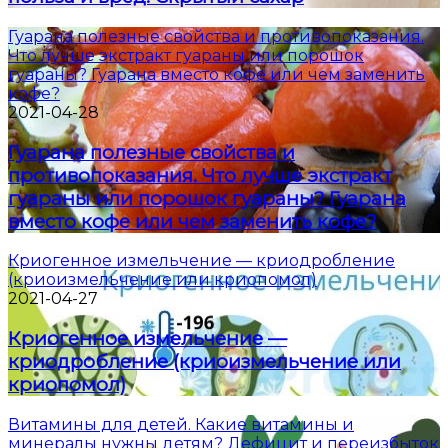
Гуарана полезные свойства и противопоказания.
Что лучше экстракт гуараны или порошок
гуараны? Гуарана вместо кофе или чем заменить
кофе?
2021-04-28
Гуарана полезные свойства и
противопоказания. Что лучше экстракт
гуараны или порошок гуараны? Гуарана
вместо кофе или чем заменить кофе?
Криогенное измельчение — криодробление
(криоизмельчение или криопомол)
2021-04-27
Криогенное измельчение —
криодробление (криоизмельчение или
криопомол)
Витамины для детей. Какие витамины и
минералы нужны детям? Дефицит и переизбыток