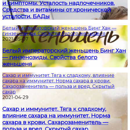
и симптомы. Усталость надпочечников.
Средства и витамины от хронической
усталости, БАДы
Белый императорский женьшень Бинг Хан —
гинзенозиды. Свойства белого женьшеня
2021-05-07
Белый императорский женьшень Бинг Хан
— гинзенозиды. Свойства белого
женьшеня
Сахар и иммунитет. Тяга к сладкому, влияние
сахара на иммунитет. Норма сахара в крови.
Сахарозаменитель — польза и вред. Скрытый
сахар
2021-04-29
Сахар и иммунитет. Тяга к сладкому,
влияние сахара на иммунитет. Норма
сахара в крови. Сахарозаменитель —
польза и вред. Скрытый сахар