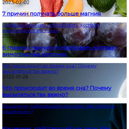
2023-02-02
7 причин получать больше магния
6 главных причин попробовать экстракт
виноградных косточек
2023-02-01
6 главных причин попробовать экстракт
виноградных косточек
Что происходит во время сна? Почему
высыпаться так важно?
2022-01-26
Что происходит во время сна? Почему
высыпаться так важно?
Кишечник, работающий как часы. Как помочь
кишечнику?
2022-01-26
Кишечник, работающий как часы. Как