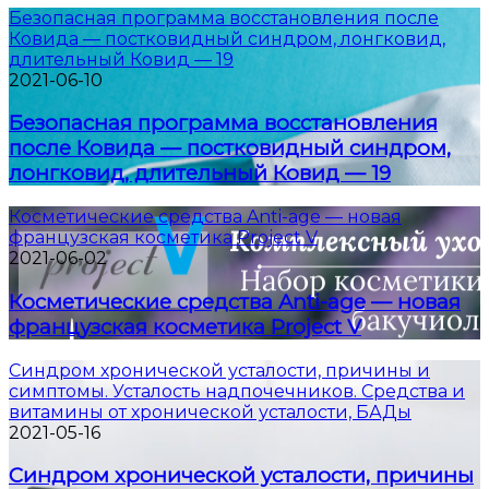
Безопасная программа восстановления после
Ковида — постковидный синдром, лонгковид,
длительный Ковид — 19
2021-06-10
Безопасная программа восстановления
после Ковида — постковидный синдром,
лонгковид, длительный Ковид — 19
Косметические средства Anti-age — новая
французская косметика Project V
2021-06-02
Косметические средства Anti-age — новая
французская косметика Project V
Синдром хронической усталости, причины и
симптомы. Усталость надпочечников. Средства и
витамины от хронической усталости, БАДы
2021-05-16
Синдром хронической усталости, причины