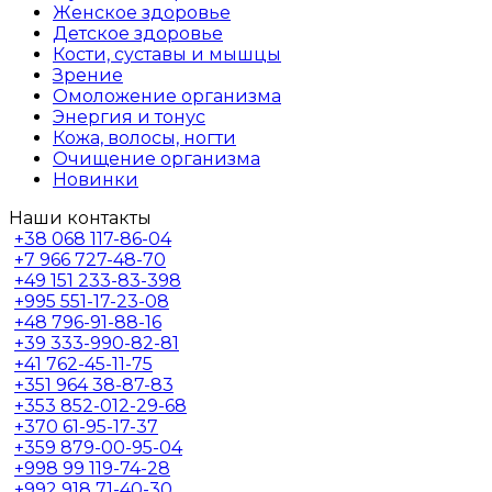
Женское здоровье
Детское здоровье
Кости, суставы и мышцы
Зрение
Омоложение организма
Энергия и тонус
Кожа, волосы, ногти
Очищение организма
Новинки
Наши контакты
+38
068 117-86-04
+7
966 727-48-70
+49
151 233-83-398
+995
551-17-23-08
+48
796-91-88-16
+39
333-990-82-81
+41
762-45-11-75
+351
964 38-87-83
+353
852-012-29-68
+370
61-95-17-37
+359
879-00-95-04
+998
99 119-74-28
+992
918 71-40-30