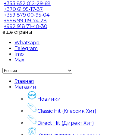
+353
852 012-29-68
+370
61 95-17-37
+359
879 00-95-04
+998
99 119-74-28
+992
918 71-40-30
еще страны
Whatsapp
Telegram
Imo
Max
Главная
Магазин
Новинки
Classic Hit (Классик Хит)
Direct Hit (Директ Хит)