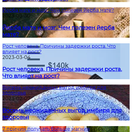
Йерба мате и мозг. Чем полезен йерба мате?
2023-03-30
Йерба мате и мозг. Чем полезен йерба
мате?
Рост человека. Причины задержки роста. Что
влияет на рост?
2023-03-04
Рост человека. Причины задержки роста.
Что влияет на рост?
Восемь неожиданных выгод имбиря для
здоровья
2023-02-07
Восемь неожиданных выгод имбиря для
здоровья
7 причин получать больше магния