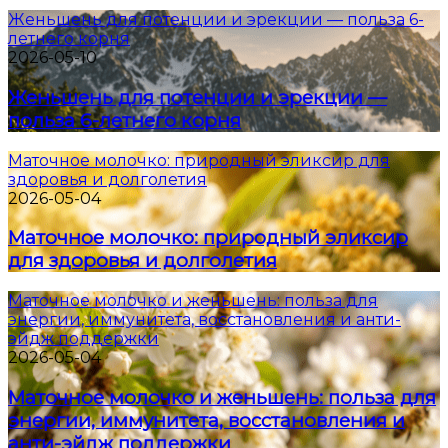
Женьшень для потенции и эрекции — польза 6-
летнего корня
2026-05-10
Женьшень для потенции и эрекции —
польза 6-летнего корня
Маточное молочко: природный эликсир для
здоровья и долголетия
2026-05-04
Маточное молочко: природный эликсир
для здоровья и долголетия
Маточное молочко и женьшень: польза для
энергии, иммунитета, восстановления и анти-
эйдж поддержки
2026-05-04
Маточное молочко и женьшень: польза для
энергии, иммунитета, восстановления и
анти-эйдж поддержки