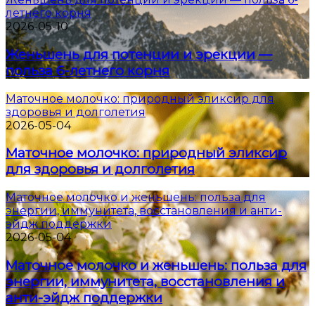
летнего корня
2026-05-10
Женьшень для потенции и эрекции —
польза 6-летнего корня
Маточное молочко: природный эликсир для
здоровья и долголетия
2026-05-04
Маточное молочко: природный эликсир
для здоровья и долголетия
Маточное молочко и женьшень: польза для
энергии, иммунитета, восстановления и анти-
эйдж поддержки
2026-05-04
Маточное молочко и женьшень: польза для
энергии, иммунитета, восстановления и
анти-эйдж поддержки