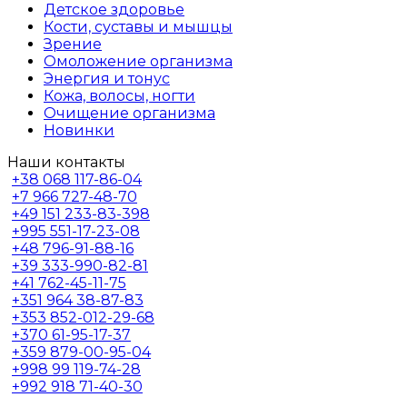
Детское здоровье
Кости, суставы и мышцы
Зрение
Омоложение организма
Энергия и тонус
Кожа, волосы, ногти
Очищение организма
Новинки
Наши контакты
+38
068 117-86-04
+7
966 727-48-70
+49
151 233-83-398
+995
551-17-23-08
+48
796-91-88-16
+39
333-990-82-81
+41
762-45-11-75
+351
964 38-87-83
+353
852-012-29-68
+370
61-95-17-37
+359
879-00-95-04
+998
99 119-74-28
+992
918 71-40-30