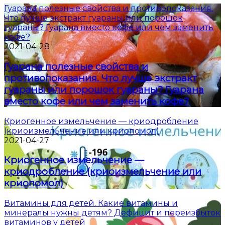
Гуарана полезные свойства и противопоказания.
Что лучше экстракт гуараны или порошок
гуараны? Гуарана вместо кофе или чем заменить
кофе?
2021-04-28
Гуарана полезные свойства и
противопоказания. Что лучше экстракт
гуараны или порошок гуараны? Гуарана
вместо кофе или чем заменить кофе?
Криогенное измельчение — криодробление
(криоизмельчение или криопомол)
2021-04-27
Криогенное измельчение —
криодробление (криоизмельчение или
криопомол)
Витамины для детей. Какие витамины и
минералы нужны детям? Дефицит и переизбыток
витаминов у детей