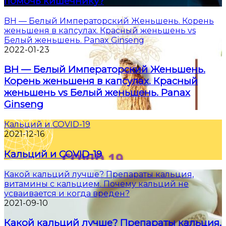
помочь кишечнику?
BH — Белый Императорский Женьшень. Корень
женьшеня в капсулах. Красный женьшень vs
Белый женьшень. Panax Ginseng
2022-01-23
BH — Белый Императорский Женьшень.
Корень женьшеня в капсулах. Красный
женьшень vs Белый женьшень. Panax
Ginseng
Кальций и COVID-19
2021-12-16
Кальций и COVID-19
Какой кальций лучше? Препараты кальция,
витамины с кальцием. Почему кальций не
усваивается и когда вреден?
2021-09-10
Какой кальций лучше? Препараты кальция,