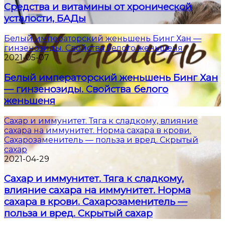
Средства и витамины от хронической
усталости, БАДы
Белый императорский женьшень Бинг Хан —
гинзенозиды. Свойства белого женьшеня
2021-05-07
Белый императорский женьшень Бинг Хан
— гинзенозиды. Свойства белого
женьшеня
Сахар и иммунитет. Тяга к сладкому, влияние
сахара на иммунитет. Норма сахара в крови.
Сахарозаменитель — польза и вред. Скрытый
сахар
2021-04-29
Сахар и иммунитет. Тяга к сладкому,
влияние сахара на иммунитет. Норма
сахара в крови. Сахарозаменитель —
польза и вред. Скрытый сахар