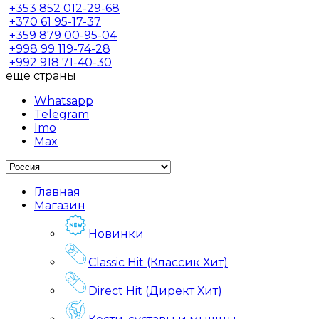
+353
852 012-29-68
+370
61 95-17-37
+359
879 00-95-04
+998
99 119-74-28
+992
918 71-40-30
еще страны
Whatsapp
Telegram
Imo
Max
Главная
Магазин
Новинки
Classic Hit (Классик Хит)
Direct Hit (Директ Хит)