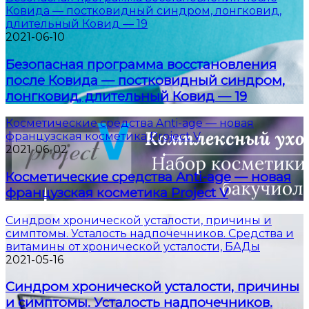
Ковида — постковидный синдром, лонгковид,
длительный Ковид — 19
2021-06-10
Безопасная программа восстановления
после Ковида — постковидный синдром,
лонгковид, длительный Ковид — 19
Косметические средства Anti-age — новая
французская косметика Project V
2021-06-02
Косметические средства Anti-age — новая
французская косметика Project V
Синдром хронической усталости, причины и
симптомы. Усталость надпочечников. Средства и
витамины от хронической усталости, БАДы
2021-05-16
Синдром хронической усталости, причины
и симптомы. Усталость надпочечников.