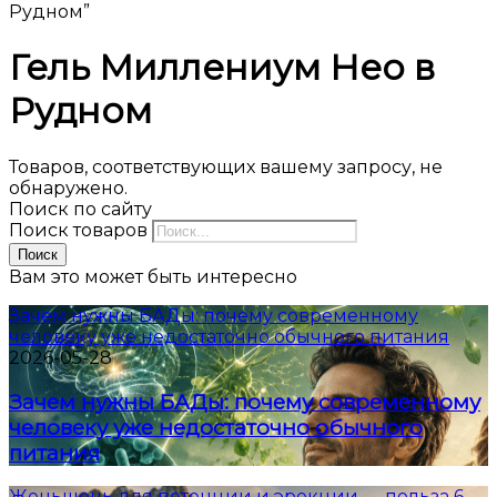
Рудном”
Гель Миллениум Нео в
Рудном
Товаров, соответствующих вашему запросу, не
обнаружено.
Поиск по сайту
Поиск товаров
Поиск
Вам это может быть интересно
Зачем нужны БАДы: почему современному
человеку уже недостаточно обычного питания
2026-05-28
Зачем нужны БАДы: почему современному
человеку уже недостаточно обычного
питания
Женьшень для потенции и эрекции — польза 6-