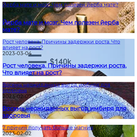
Йерба мате и мозг. Чем полезен йерба мате?
2023-03-30
Йерба мате и мозг. Чем полезен йерба
мате?
Рост человека. Причины задержки роста. Что
влияет на рост?
2023-03-04
Рост человека. Причины задержки роста.
Что влияет на рост?
Восемь неожиданных выгод имбиря для
здоровья
2023-02-07
Восемь неожиданных выгод имбиря для
здоровья
7 причин получать больше магния
2023-02-02