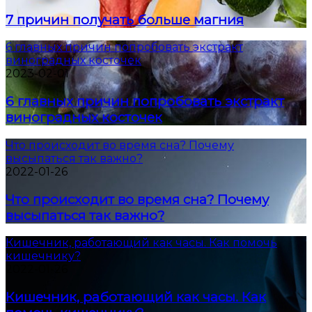
7 причин получать больше магния
6 главных причин попробовать экстракт
виноградных косточек
2023-02-01
6 главных причин попробовать экстракт
виноградных косточек
Что происходит во время сна? Почему
высыпаться так важно?
2022-01-26
Что происходит во время сна? Почему
высыпаться так важно?
Кишечник, работающий как часы. Как помочь
кишечнику?
2022-01-26
Кишечник, работающий как часы. Как