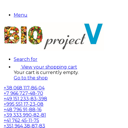
Menu
Search for
View your shopping cart
Your cart is currently empty.
Go to the shop
+38
068 117-86-04
+7
966 727-48-70
+49
151 233-83-398
+995
551 17-23-08
+48
796 91-88-16
+39
333 990-82-81
+41
762 45-11-75
+351
964 38-87-83