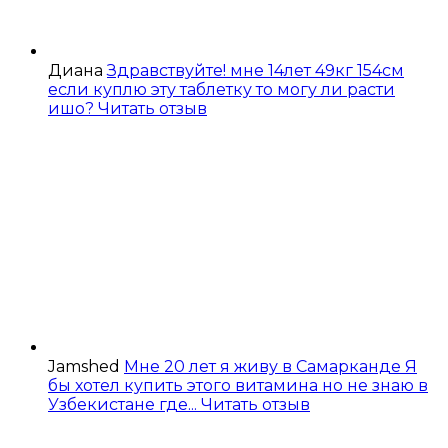
Диана
Здравствуйте! мне 14лет 49кг 154см
если куплю эту таблетку то могу ли расти
ишо?
Читать отзыв
Jamshed
Мне 20 лет я живу в Самарканде Я
бы хотел купить этого витамина но не знаю в
Узбекистане где...
Читать отзыв