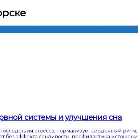
орске
нервной системы и улучшения сна
последствия стресса, нормализует сердечный ритм, 
т без эффекта сонливости, профилактика истощени