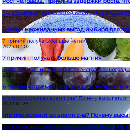
Рост человека. Причины задержки роста. Что
Восемь неожиданных выгод имбиря для здоровья
2023-02-07
Восемь неожиданных выгод имбиря для зд
7 причин получать больше магния
2023-02-02
7 причин получать больше магния
6 главных причин попробовать экстракт виноградн
2023-02-01
6 главных причин попробовать экстракт ви
Что происходит во время сна? Почему высыпаться 
2022-01-26
Что происходит во время сна? Почему высып
Кишечник, работающий как часы. Как помочь киш