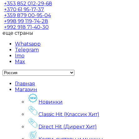
+353
852 012-29-68
+370
61 95-17-37
+359
879 00-95-04
+998
99 119-74-28
+992
918 71-40-30
еще страны
Whatsapp
Telegram
Imo
Max
Главная
Магазин
Новинки
Classic Hit (Классик Хит)
Direct Hit (Директ Хит)