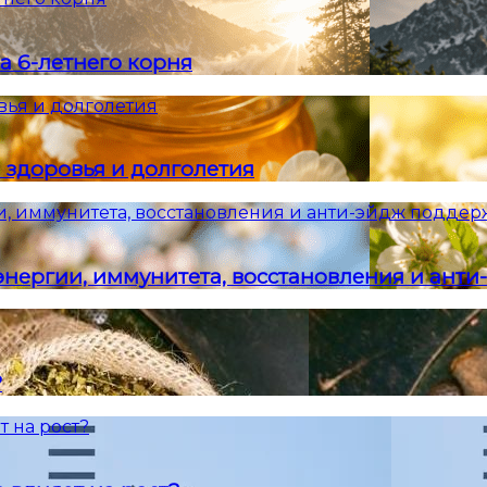
а 6-летнего корня
вья и долголетия
 здоровья и долголетия
и, иммунитета, восстановления и анти-эйдж подде
энергии, иммунитета, восстановления и ант
?
т на рост?