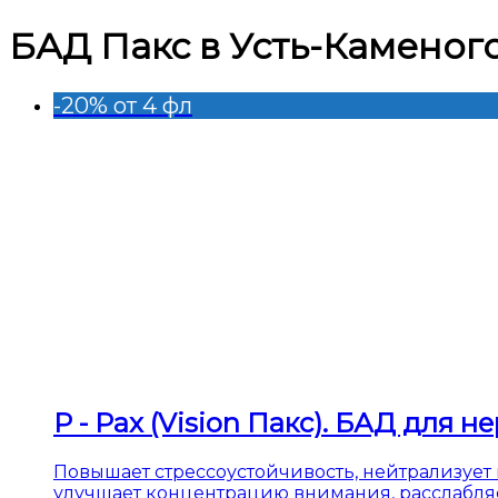
БАД Пакс в Усть-Каменог
-20% от 4 фл
P - Pax (Vision Пакс). БАД для 
Повышает стрессоустойчивость, нейтрализует 
улучшает концентрацию внимания, расслабляе