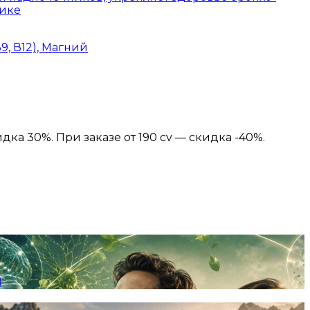
тике
9, В12), Магний
идка 30%. При заказе от 190 cv — скидка -40%.
я