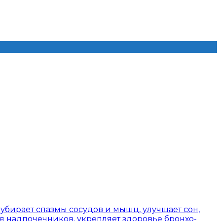
убирает спазмы сосудов и мышц, улучшает сон,
я надпочечников, укрепляет здоровье бронхо-