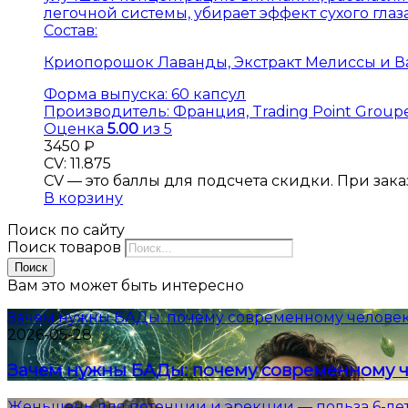
легочной системы, убирает эффект сухого гла
Состав:
Криопорошок Лаванды, Экстракт Мелиссы и Валер
Форма выпуска:
60 капсул
Производитель:
Франция, Trading Point Groupe
Оценка
5.00
из 5
3450
₽
CV: 11.875
CV — это баллы для подсчета скидки. При заказе
В корзину
Поиск по сайту
Поиск товаров
Поиск
Вам это может быть интересно
Зачем нужны БАДы: почему современному человек
2026-05-28
Зачем нужны БАДы: почему современному ч
Женьшень для потенции и эрекции — польза 6-ле