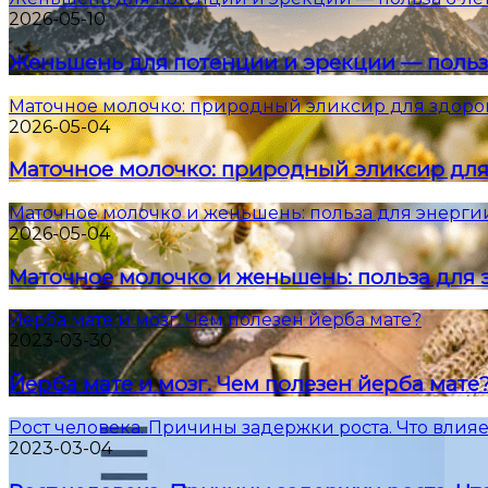
2026-05-10
Женьшень для потенции и эрекции — польз
Маточное молочко: природный эликсир для здоро
2026-05-04
Маточное молочко: природный эликсир для
Маточное молочко и женьшень: польза для энерги
2026-05-04
Маточное молочко и женьшень: польза для 
Йерба мате и мозг. Чем полезен йерба мате?
2023-03-30
Йерба мате и мозг. Чем полезен йерба мате
Рост человека. Причины задержки роста. Что влияе
2023-03-04