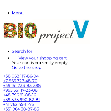
Menu
Search for
View your shopping cart
Your cart is currently empty.
Go to the shop
+38
068 117-86-04
+7
966 727-48-70
+49
151 233-83-398
+995
551 17-23-08
+48
796 91-88-16
+39
333 990-82-81
+41
762 45-11-75
+351
964 38-87-83