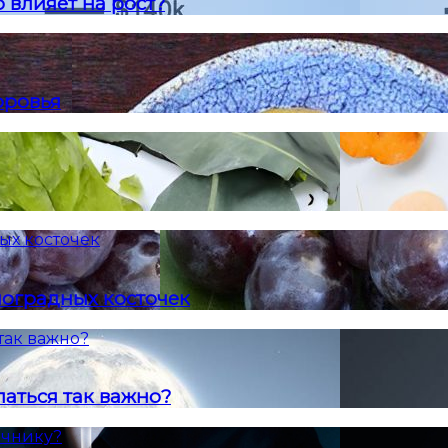
 влияет на рост?
оровья
ых косточек
ноградных косточек
так важно?
аться так важно?
ечнику?