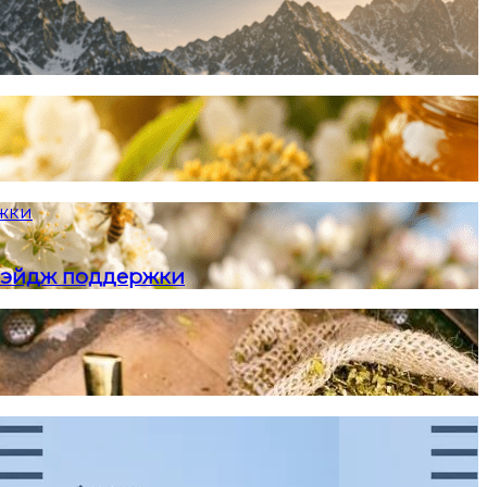
ржки
и-эйдж поддержки