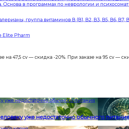
за. Основа в программах по неврологии и психосома
ианы, группа витаминов В (В1, В2, В3, В5, В6, В7, В
 Elite Pharm
 на 47,5 cv — скидка -20%. При заказе на 95 cv — ск
у уже недостаточно обычного питания
еловеку уже недостаточно обычного питани
тнего корня