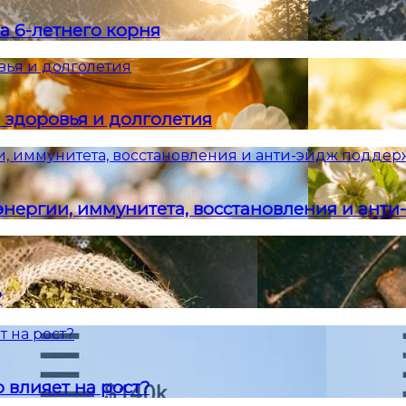
а 6-летнего корня
вья и долголетия
 здоровья и долголетия
и, иммунитета, восстановления и анти-эйдж подде
энергии, иммунитета, восстановления и ант
?
т на рост?
 влияет на рост?