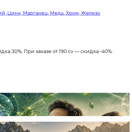
ний, Цинк, Марганец, Медь, Хром, Железо
идка 30%. При заказе от 190 cv — скидка -40%.
я