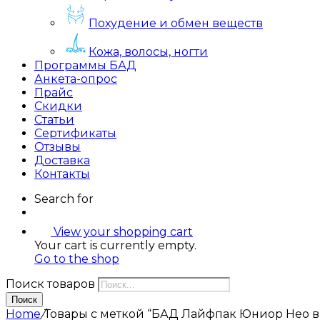
Похудение и обмен веществ
Кожа, волосы, ногти
Программы БАД
Анкета-опрос
Прайс
Скидки
Статьи
Сертификаты
Отзывы
Доставка
Контакты
Search for
View your shopping cart
Your cart is currently empty.
Go to the shop
Поиск товаров
Поиск
Home
/
Товары с меткой “БАД Лайфпак Юниор Нео в