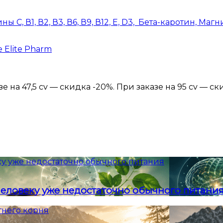
С, В1, В2, В3, В6, В9, В12, Е, D3, Бета-каротин, Маг
 Elite Pharm
 на 47,5 cv — скидка -20%. При заказе на 95 cv — ск
у уже недостаточно обычного питания
еловеку уже недостаточно обычного питани
тнего корня