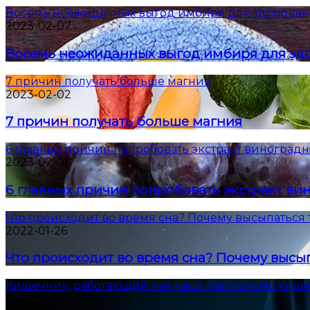
Восемь неожиданных выгод имбиря для здоровья
2023-02-07
Восемь неожиданных выгод имбиря для зд
7 причин получать больше магния
2023-02-02
7 причин получать больше магния
6 главных причин попробовать экстракт виноградн
2023-02-01
6 главных причин попробовать экстракт ви
Что происходит во время сна? Почему высыпаться 
2022-01-26
Что происходит во время сна? Почему высып
Кишечник, работающий как часы. Как помочь киш
2022-01-26