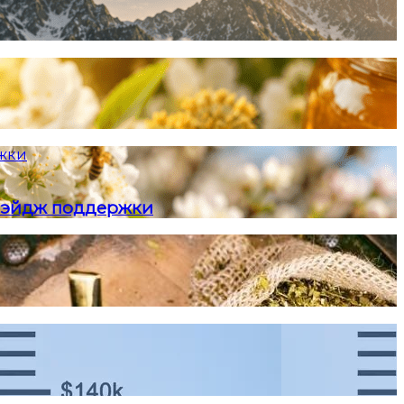
ржки
и-эйдж поддержки