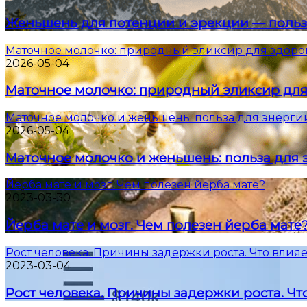
Женьшень для потенции и эрекции — польз
Маточное молочко: природный эликсир для здоро
2026-05-04
Маточное молочко: природный эликсир для
Маточное молочко и женьшень: польза для энерги
2026-05-04
Маточное молочко и женьшень: польза для 
Йерба мате и мозг. Чем полезен йерба мате?
2023-03-30
Йерба мате и мозг. Чем полезен йерба мате
Рост человека. Причины задержки роста. Что влияе
2023-03-04
Рост человека. Причины задержки роста. Что