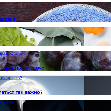
оровья
ых косточек
ноградных косточек
так важно?
аться так важно?
ечнику?