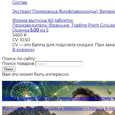
Состав:
Экстракт Померанца (биофлавоноиды), Витамины 
Форма выпуска:
60 таблеток
Производитель:
Франция, Trading Point Groupe
Оценка
5.00
из 5
3450
₽
CV: 10.50
CV — это баллы для подсчета скидки. При заказе
В корзину
Поиск по сайту
Поиск товаров
Поиск
Вам это может быть интересно
Зачем нужны БАДы: почему современному человек
2026-05-28
Зачем нужны БАДы: почему современному ч
Женьшень для потенции и эрекции — польза 6-ле
2026-05-10