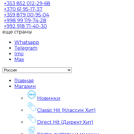
+353
852 012-29-68
+370
61 95-17-37
+359
879 00-95-04
+998
99 119-74-28
+992
918 71-40-30
еще страны
Whatsapp
Telegram
Imo
Max
Главная
Магазин
Новинки
Classic Hit (Классик Хит)
Direct Hit (Директ Хит)