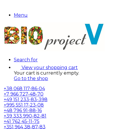
Menu
Search for
View your shopping cart
Your cart is currently empty.
Go to the shop
+38
068 117-86-04
+7
966 727-48-70
+49
151 233-83-398
+995
551 17-23-08
+48
796 91-88-16
+39
333 990-82-81
+41
762 45-11-75
+351
964 38-87-83