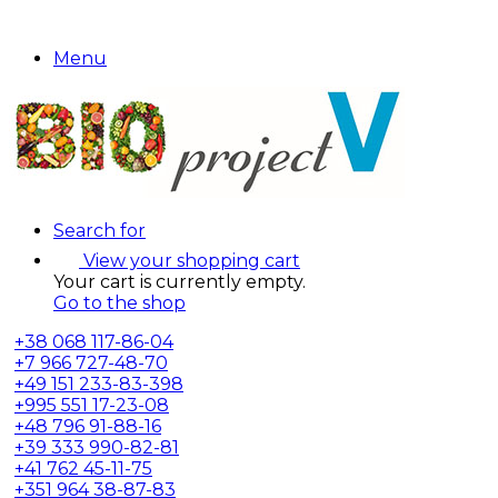
Menu
Search for
View your shopping cart
Your cart is currently empty.
Go to the shop
+38
068 117-86-04
+7
966 727-48-70
+49
151 233-83-398
+995
551 17-23-08
+48
796 91-88-16
+39
333 990-82-81
+41
762 45-11-75
+351
964 38-87-83