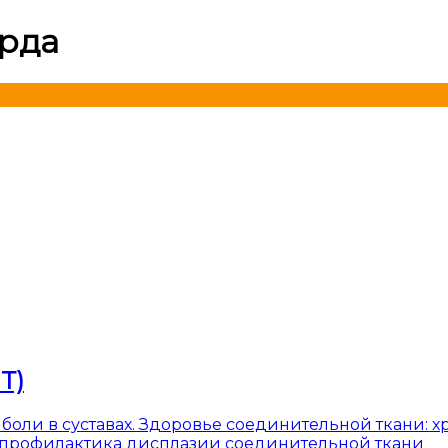
рда
Т)
оли в суставах. Здоровье соединительной ткани: хр
а, профилактика дисплазии соединительной ткани