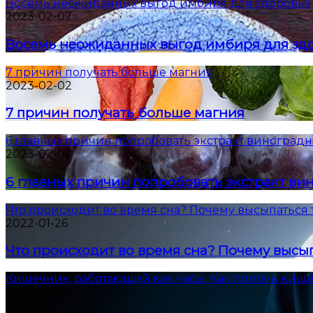
Восемь неожиданных выгод имбиря для здоровья
2023-02-07
Восемь неожиданных выгод имбиря для зд
7 причин получать больше магния
2023-02-02
7 причин получать больше магния
6 главных причин попробовать экстракт виноградн
2023-02-01
6 главных причин попробовать экстракт ви
Что происходит во время сна? Почему высыпаться 
2022-01-26
Что происходит во время сна? Почему высып
Кишечник, работающий как часы. Как помочь киш
2022-01-26