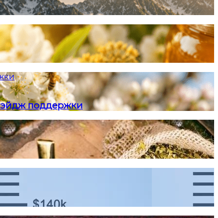
ржки
и-эйдж поддержки