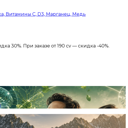
а, Витамины C, D3, Марганец, Медь
идка 30%. При заказе от 190 cv — скидка -40%.
я