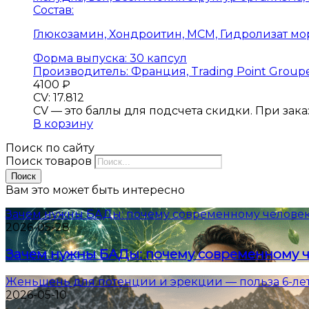
Состав:
Глюкозамин, Хондроитин, МСМ, Гидролизат мо
Форма выпуска:
30 капсул
Производитель:
Франция, Trading Point Groupe
4100
₽
CV: 17.812
CV — это баллы для подсчета скидки. При заказе
В корзину
Поиск по сайту
Поиск товаров
Поиск
Вам это может быть интересно
Зачем нужны БАДы: почему современному человек
2026-05-28
Зачем нужны БАДы: почему современному ч
Женьшень для потенции и эрекции — польза 6-ле
2026-05-10