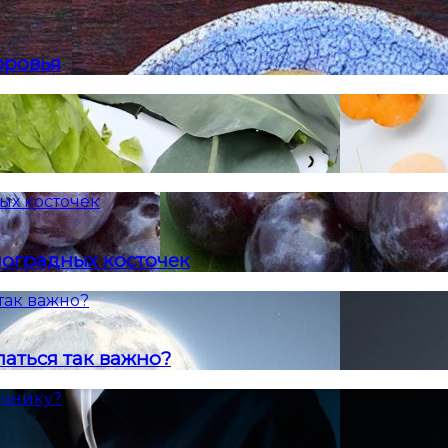
оровья
ых косточек
ноградных косточек
так важно?
аться так важно?
ечнику?