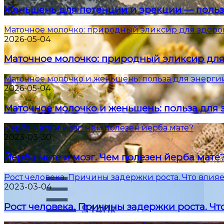
Женьшень для потенции и эрекции — польз
Маточное молочко: природный эликсир для здоро
2026-05-04
Маточное молочко: природный эликсир для
Маточное молочко и женьшень: польза для энерги
2026-05-04
Маточное молочко и женьшень: польза для 
Йерба мате и мозг. Чем полезен йерба мате?
2023-03-30
Йерба мате и мозг. Чем полезен йерба мате
Рост человека. Причины задержки роста. Что влияе
2023-03-04
Рост человека. Причины задержки роста. Что