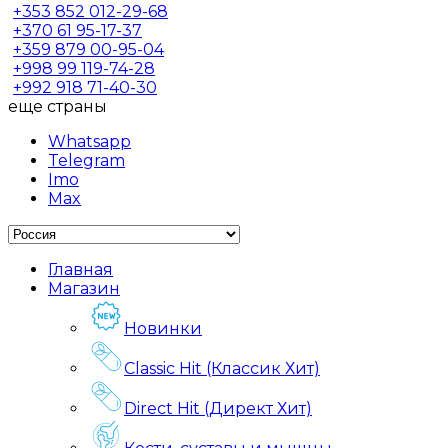
+353
852 012-29-68
+370
61 95-17-37
+359
879 00-95-04
+998
99 119-74-28
+992
918 71-40-30
еще страны
Whatsapp
Telegram
Imo
Max
Главная
Магазин
Новинки
Classic Hit (Классик Хит)
Direct Hit (Директ Хит)