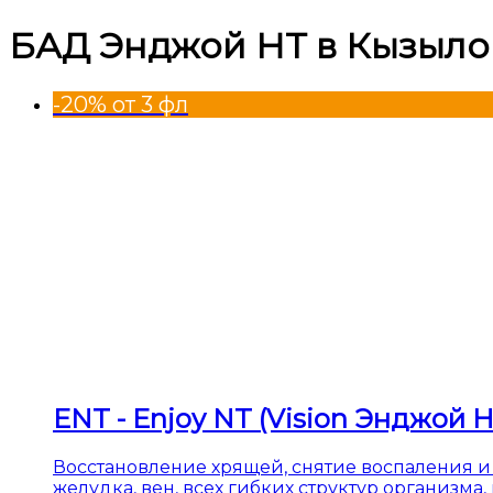
БАД Энджой НТ в Кызыло
-20% от 3 фл
ENT - Enjoy NT (Vision Энджой Н
Восстановление хрящей, снятие воспаления и б
желудка, вен, всех гибких структур организм