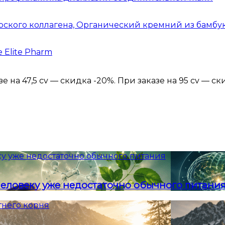
рского коллагена, Органический кремний из бамбук
 Elite Pharm
 на 47,5 cv — скидка -20%. При заказе на 95 cv — ск
у уже недостаточно обычного питания
еловеку уже недостаточно обычного питани
тнего корня