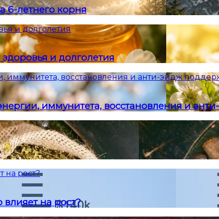
а 6-летнего корня
вья и долголетия
 здоровья и долголетия
и, иммунитета, восстановления и анти-эйдж подде
энергии, иммунитета, восстановления и ант
?
т на рост?
 влияет на рост?