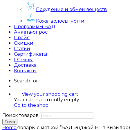
Похудение и обмен веществ
Кожа, волосы, ногти
Программы БАД
Анкета-опрос
Прайс
Скидки
Статьи
Сертификаты
Отзывы
Доставка
Контакты
Search for
View your shopping cart
Your cart is currently empty.
Go to the shop
Поиск товаров
Поиск
Home
/
Товары с меткой “БАД Энджой НТ в Кызылор